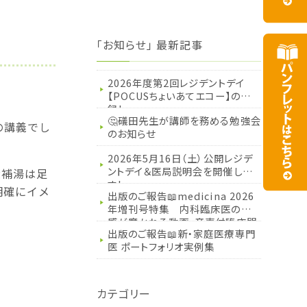
「お知らせ」 最新記事
2026年度第2回レジデントデイ
【POCUSちょいあてエコー】の記
録！
🤔礒田先生が講師を務める勉強会
の講義でし
のお知らせ
2026年5月16日（土）公開レジデ
ントデイ＆医局説明会を開催しま
大補湯は足
す！
明確にイメ
出版のご報告📖medicina 2026
年増刊号特集 内科臨床医の五
感が磨かれる動画・音声付臨床問
出版のご報告📖新・家庭医療専門
題集
医 ポートフォリオ実例集
カテゴリー