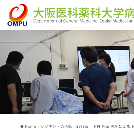
Home
/
レジデントの活動
/
2月9日 下村 裕章 先生による