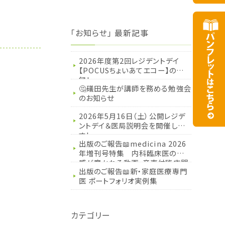
「お知らせ」 最新記事
2026年度第2回レジデントデイ
【POCUSちょいあてエコー】の記
録！
🤔礒田先生が講師を務める勉強会
のお知らせ
2026年5月16日（土）公開レジデ
ントデイ＆医局説明会を開催しま
す！
出版のご報告📖medicina 2026
年増刊号特集 内科臨床医の五
感が磨かれる動画・音声付臨床問
出版のご報告📖新・家庭医療専門
題集
医 ポートフォリオ実例集
カテゴリー