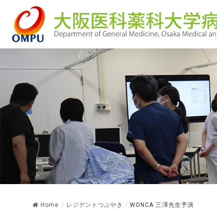
Home
/
レジデントつぶやき
/
WONCA 三澤先生予演