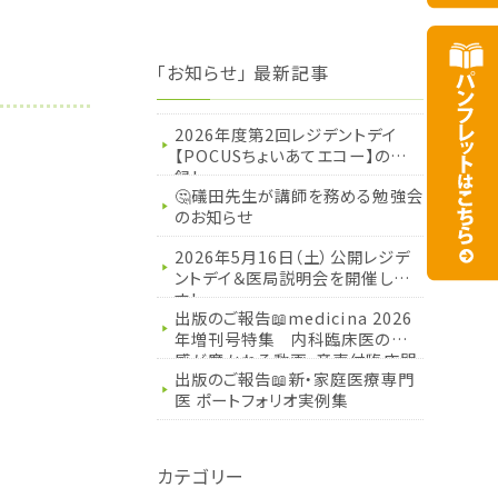
「お知らせ」 最新記事
2026年度第2回レジデントデイ
【POCUSちょいあてエコー】の記
録！
🤔礒田先生が講師を務める勉強会
のお知らせ
2026年5月16日（土）公開レジデ
ントデイ＆医局説明会を開催しま
す！
出版のご報告📖medicina 2026
年増刊号特集 内科臨床医の五
感が磨かれる動画・音声付臨床問
出版のご報告📖新・家庭医療専門
題集
医 ポートフォリオ実例集
カテゴリー