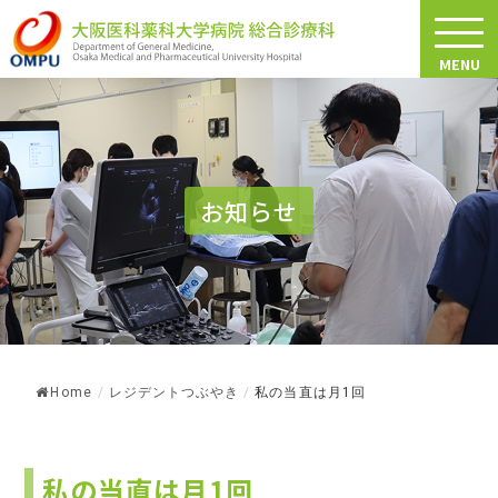
MENU
お知らせ
Home
/
レジデントつぶやき
/
私の当直は月1回
私の当直は月1回