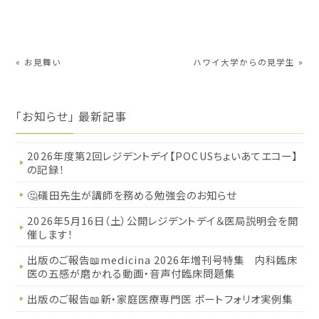
«
お見舞い
ハワイ大学からの見学生
»
「お知らせ」 最新記事
2026年度第2回レジデントデイ【POCUSちょいあてエコー】
の記録！
🤔礒田先生が講師を務める勉強会のお知らせ
2026年5月16日（土）公開レジデントデイ＆医局説明会を開
催します！
出版のご報告📖medicina 2026年増刊号特集 内科臨床
医の五感が磨かれる動画・音声付臨床問題集
出版のご報告📖新・家庭医療専門医 ポートフォリオ実例集