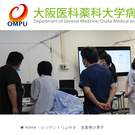
Home
/
レジデントつぶやき
/
当直明け男子