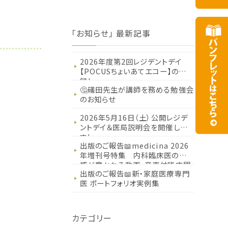
「お知らせ」 最新記事
2026年度第2回レジデントデイ
【POCUSちょいあてエコー】の記
録！
🤔礒田先生が講師を務める勉強会
のお知らせ
2026年5月16日（土）公開レジデ
ントデイ＆医局説明会を開催しま
す！
出版のご報告📖medicina 2026
年増刊号特集 内科臨床医の五
感が磨かれる動画・音声付臨床問
出版のご報告📖新・家庭医療専門
題集
医 ポートフォリオ実例集
カテゴリー