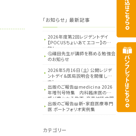
「お知らせ」 最新記事
2026年度第2回レジデントデイ
【POCUSちょいあてエコー】の記
録！
🤔礒田先生が講師を務める勉強会
のお知らせ
2026年5月16日（土）公開レジデ
ントデイ＆医局説明会を開催しま
す！
出版のご報告📖medicina 2026
年増刊号特集 内科臨床医の五
感が磨かれる動画・音声付臨床問
出版のご報告📖新・家庭医療専門
題集
医 ポートフォリオ実例集
カテゴリー