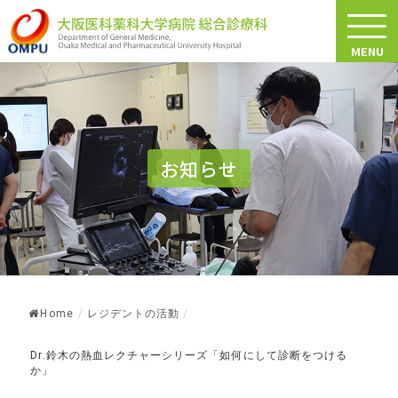
MENU
お知らせ
Home
/
レジデントの活動
/
Dr.鈴木の熱血レクチャーシリーズ「如何にして診断をつける
か」